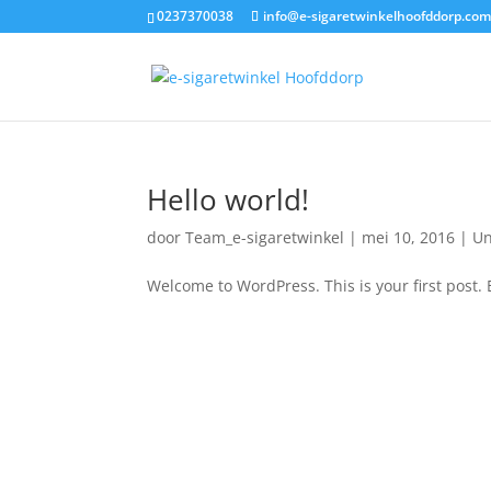
0237370038
info@e-sigaretwinkelhoofddorp.co
Hello world!
door
Team_e-sigaretwinkel
|
mei 10, 2016
|
Un
Welcome to WordPress. This is your first post. Ed