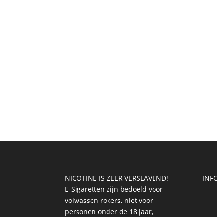
NICOTINE IS ZEER VERSLAVEND!
INFO
E-Sigaretten zijn bedoeld voor
volwassen rokers, niet voor
personen onder de 18 jaar,